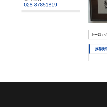
028-87851819
上一篇：
推荐资