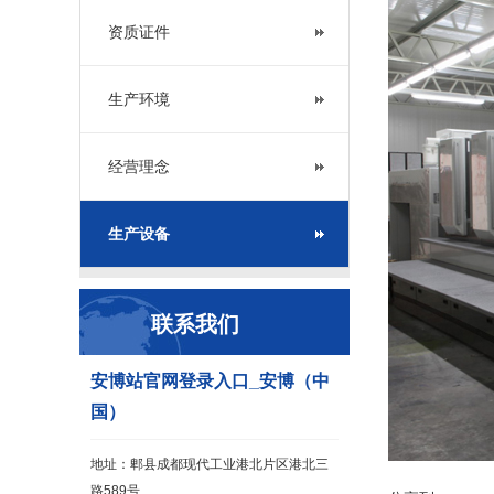
资质证件
生产环境
经营理念
生产设备
联系我们
安博站官网登录入口_安博（中
国）
地址：郫县成都现代工业港北片区港北三
路589号