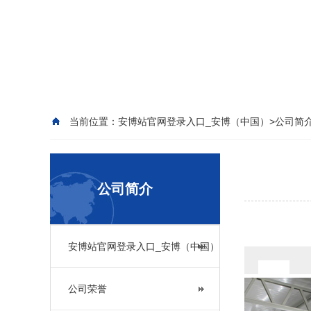
当前位置：
安博站官网登录入口_安博（中国）
>
公司简
公司简介
安博站官网登录入口_安博（中国）
公司荣誉