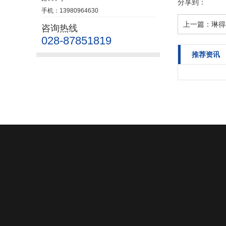
分享到：
手机：13980964630
上一篇：
琳得
咨询热线
028-87851819
推荐资讯