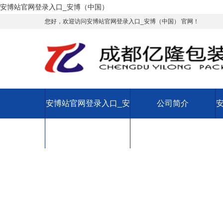
安博站官网登录入口_安博（中国）
您好，欢迎访问安博站官网登录入口_安博（中国） 官网！
安博站官网登录入口_安
公司简介
博（中国）