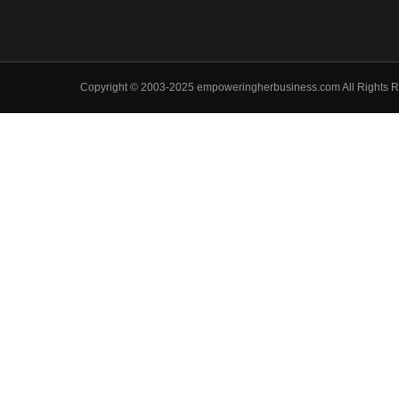
Copyright © 2003-2025 empoweringherbusiness.com